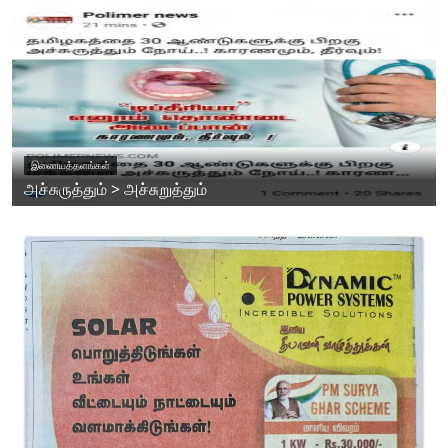
இணையத்தளங்கள்
அச்சுருத்தும் > அச்சுறுத்தும்