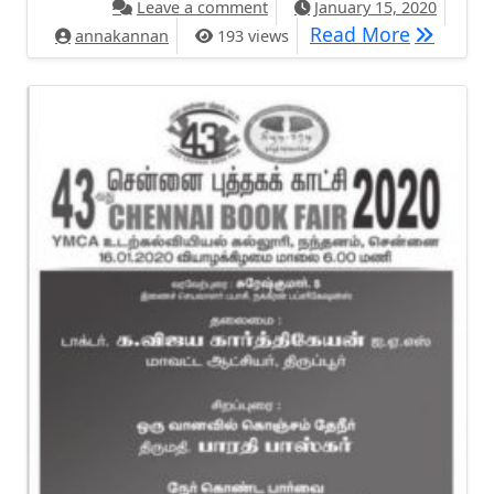
on இணையதள சேவை இல்லை, இ
Leave a comment
January 15, 2020
இணையதள
Read More
annakannan
193 views