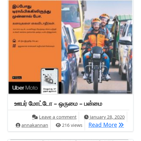
ஊபர் மோட்டோ – ஒருமை – பன்மை
on ஊபர் மோட்டோ – ஒருமை – பன்
Leave a comment
January 28, 2020
ஊபர் மோட
Read More
annakannan
216 views