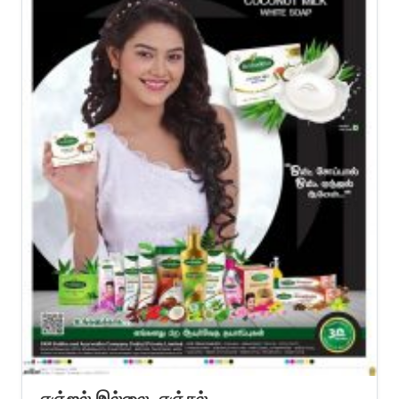
ஏஞ்ஜல் இல்லை, ஏஞ்சல்