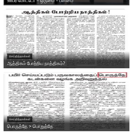
ஊபர் மோட்டோ – ஒருமை – பன்மை
செய்தித்தாள்கள்
ஆத்திகம் போற்றிய நாத்திகம்?
செய்தித்தாள்கள்
பொருத்தே > பொறுத்தே