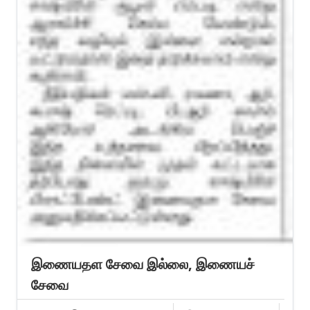
இணையதள சேவை இல்லை, இணையச்
சேவை